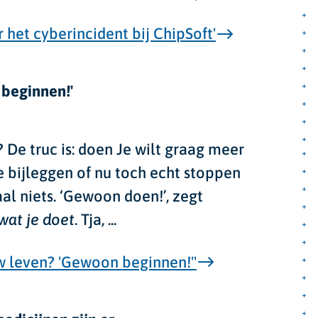
 het cyberincident bij ChipSoft'
 beginnen!'
 De truc is: doen
Je wilt graag meer
ie bijleggen of nu toch echt stoppen
l niets. ‘Gewoon doen!’, zegt
wat je doet
. Tja,
...
uw leven? 'Gewoon beginnen!''