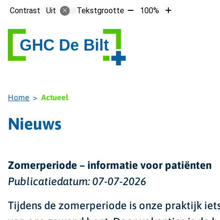
Tekst
Tekst
Contrast
Tekstgrootte
100%
Uit
verkleinen
vergroten
met
met
10%
10%
Home
Actueel
Nieuws
Zomerperiode – informatie voor patiënten
Publicatiedatum:
07-07-2026
Tijdens de zomerperiode is onze praktijk ie