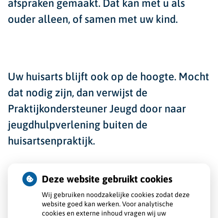
afspraken gemaakt. Dat kan met u als
ouder alleen, of samen met uw kind.
Uw huisarts blijft ook op de hoogte. Mocht
dat nodig zijn, dan verwijst de
Praktijkondersteuner Jeugd door naar
jeugdhulpverlening buiten de
huisartsenpraktijk.
Deze website gebruikt cookies
Wij gebruiken noodzakelijke cookies zodat deze
Blijf niet met uw zorg rondlopen. De POH-
website goed kan werken. Voor analytische
Jeugd denkt graag met u mee. Een
cookies en externe inhoud vragen wij uw