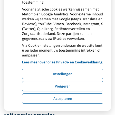
toestemming.
afspraak maakt u via uw huisarts.
Voor analytische cookies werken wij samen met
Matomo en Google Analytics. Voor externe inhoud
werken wij samen met Google (Maps, Translate en
Reviews), YouTube, Vimeo, Facebook, Instagram, X
(Twitter), Qualizorg, Patiëntenvertellen en
ZorgkaartNederland. Deze partijen kunnen
Belangrijke informatie over
gegevens zoals uw IP-adres verwerken.
Via Cookie-instellingen onderaan de website kunt
het cyberincident bij
u op ieder moment uw toestemming intrekken of
aanpassen.
ChipSoft
Lees meer over onze Privacy- en Cookieverklaring.
Instellingen
Onze huisartsenpraktijk maakt
geen
Weigeren
gebruik van systemen van ChipSoft
. Wij
zijn daarom
niet direct getroffen
door het
Accepteren
cyberincident bij deze
softwareleverancier.